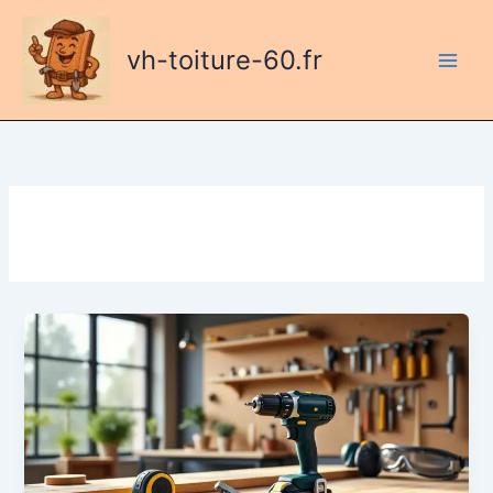
Aller
au
vh-toiture-60.fr
contenu