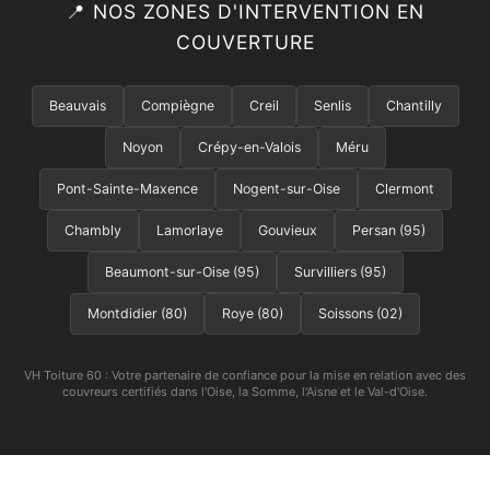
📍 NOS ZONES D'INTERVENTION EN
COUVERTURE
Beauvais
Compiègne
Creil
Senlis
Chantilly
Noyon
Crépy-en-Valois
Méru
Pont-Sainte-Maxence
Nogent-sur-Oise
Clermont
Chambly
Lamorlaye
Gouvieux
Persan (95)
Beaumont-sur-Oise (95)
Survilliers (95)
Montdidier (80)
Roye (80)
Soissons (02)
VH Toiture 60 : Votre partenaire de confiance pour la mise en relation avec des
couvreurs certifiés dans l'Oise, la Somme, l'Aisne et le Val-d'Oise.