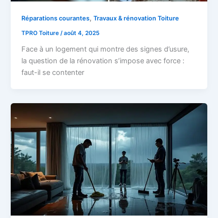
,
Réparations courantes
Travaux & rénovation Toiture
TPRO Toiture
/
août 4, 2025
Face à un logement qui montre des signes d’usure,
la question de la rénovation s’impose avec force :
faut-il se contenter