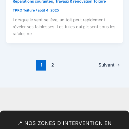
,
Réparations courantes
Travaux & rénovation Toiture
TPRO Toiture
/
août 4, 2025
Lorsque le vent se lève, un toit peut rapidement
révéler ses faiblesses. Les tuiles qui glissent sous les
rafales ne
1
2
Suivant
→
📍 NOS ZONES D'INTERVENTION EN