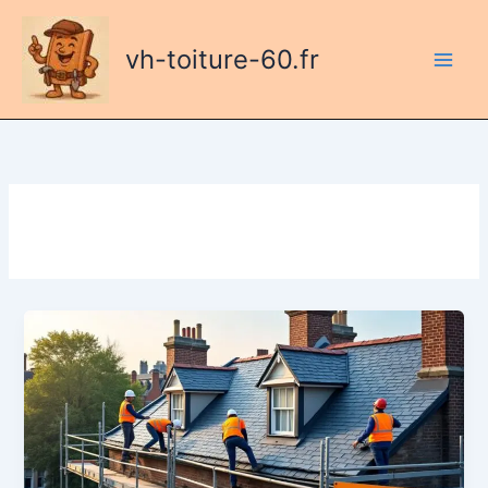
Aller
au
vh-toiture-60.fr
contenu