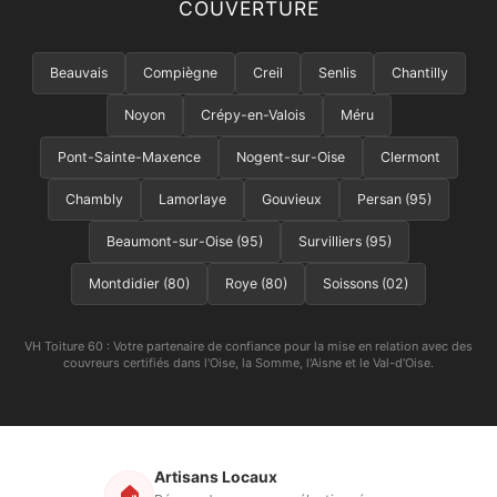
COUVERTURE
Beauvais
Compiègne
Creil
Senlis
Chantilly
Noyon
Crépy-en-Valois
Méru
Pont-Sainte-Maxence
Nogent-sur-Oise
Clermont
Chambly
Lamorlaye
Gouvieux
Persan (95)
Beaumont-sur-Oise (95)
Survilliers (95)
Montdidier (80)
Roye (80)
Soissons (02)
VH Toiture 60 : Votre partenaire de confiance pour la mise en relation avec des
couvreurs certifiés dans l'Oise, la Somme, l'Aisne et le Val-d'Oise.
Artisans Locaux
🏠