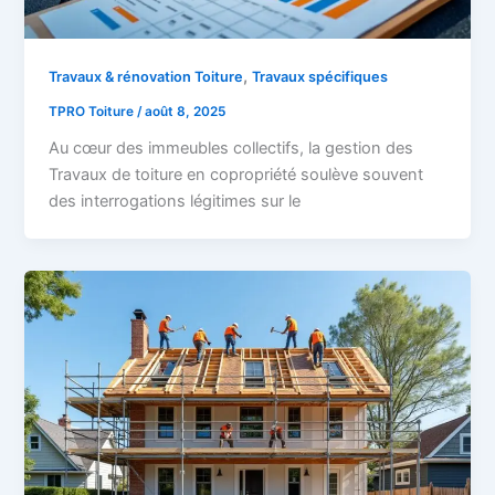
,
Travaux & rénovation Toiture
Travaux spécifiques
TPRO Toiture
/
août 8, 2025
Au cœur des immeubles collectifs, la gestion des
Travaux de toiture en copropriété soulève souvent
des interrogations légitimes sur le