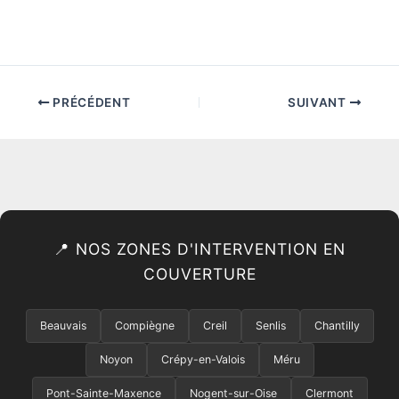
PRÉCÉDENT
SUIVANT
📍 NOS ZONES D'INTERVENTION EN
COUVERTURE
Beauvais
Compiègne
Creil
Senlis
Chantilly
Noyon
Crépy-en-Valois
Méru
Pont-Sainte-Maxence
Nogent-sur-Oise
Clermont