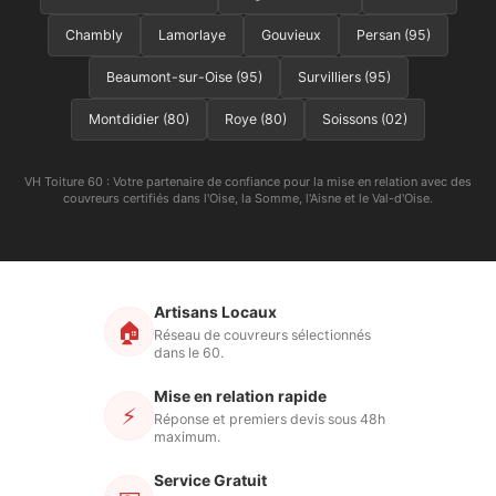
Chambly
Lamorlaye
Gouvieux
Persan (95)
Beaumont-sur-Oise (95)
Survilliers (95)
Montdidier (80)
Roye (80)
Soissons (02)
VH Toiture 60 : Votre partenaire de confiance pour la mise en relation avec des
couvreurs certifiés dans l'Oise, la Somme, l'Aisne et le Val-d'Oise.
Artisans Locaux
🏠
Réseau de couvreurs sélectionnés
dans le 60.
Mise en relation rapide
⚡
Réponse et premiers devis sous 48h
maximum.
Service Gratuit