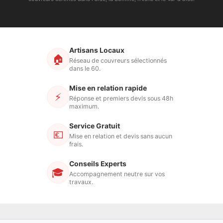
Artisans Locaux
🏠
Réseau de couvreurs sélectionnés
dans le 60.
Mise en relation rapide
⚡
Réponse et premiers devis sous 48h
maximum.
Service Gratuit
💶
Mise en relation et devis sans aucun
frais.
Conseils Experts
🎓
Accompagnement neutre sur vos
travaux.