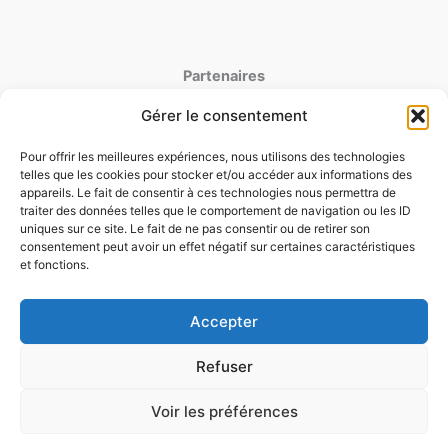
Partenaires
Gérer le consentement
latoiturepro.fr
couverture-jdujardin.fr
Pour offrir les meilleures expériences, nous utilisons des technologies
telles que les cookies pour stocker et/ou accéder aux informations des
appareils. Le fait de consentir à ces technologies nous permettra de
traiter des données telles que le comportement de navigation ou les ID
Mentions Legales
uniques sur ce site. Le fait de ne pas consentir ou de retirer son
Politique de cookies
consentement peut avoir un effet négatif sur certaines caractéristiques
et fonctions.
Politique de confidentialité
Conditions générales d'utilisation
Conditions generales de ventes
Accepter
Projet Toiture ?
Refuser
Comparez 3 couvreurs dans
l'Oise.
Voir les préférences
Copyright © 2026 vh-toiture-60.fr |
Cliquez ici (Gratuit)