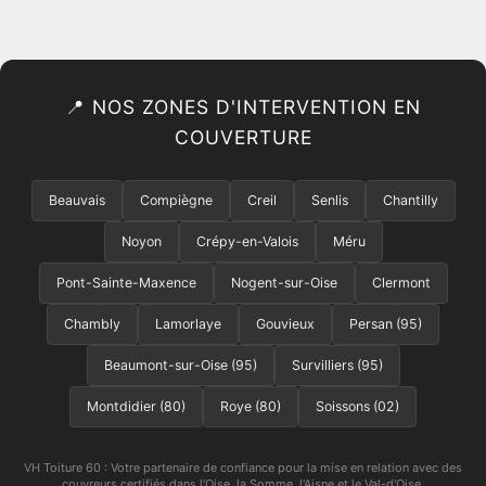
📍 NOS ZONES D'INTERVENTION EN
COUVERTURE
Beauvais
Compiègne
Creil
Senlis
Chantilly
Noyon
Crépy-en-Valois
Méru
Pont-Sainte-Maxence
Nogent-sur-Oise
Clermont
Chambly
Lamorlaye
Gouvieux
Persan (95)
Beaumont-sur-Oise (95)
Survilliers (95)
Montdidier (80)
Roye (80)
Soissons (02)
VH Toiture 60 : Votre partenaire de confiance pour la mise en relation avec des
couvreurs certifiés dans l'Oise, la Somme, l'Aisne et le Val-d'Oise.