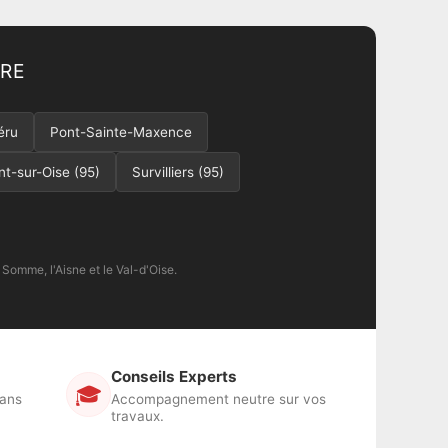
URE
éru
Pont-Sainte-Maxence
t-sur-Oise (95)
Survilliers (95)
 Somme, l'Aisne et le Val-d'Oise.
Conseils Experts
🎓
sans
Accompagnement neutre sur vos
travaux.