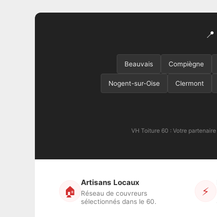
📍
Beauvais
Compiègne
Nogent-sur-Oise
Clermont
VH Toiture 60 : Votre partenaire
Artisans Locaux
🏠
⚡
Réseau de couvreurs
sélectionnés dans le 60.