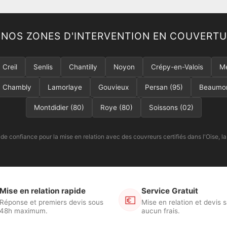
 NOS ZONES D'INTERVENTION EN COUVERT
Creil
Senlis
Chantilly
Noyon
Crépy-en-Valois
M
Chambly
Lamorlaye
Gouvieux
Persan (95)
Beaumon
Montdidier (80)
Roye (80)
Soissons (02)
 de confiance pour la mise en relation avec des couvreurs certifiés dans l'Oise, la
Mise en relation rapide
Service Gratuit
💶
Réponse et premiers devis sous
Mise en relation et devis 
48h maximum.
aucun frais.