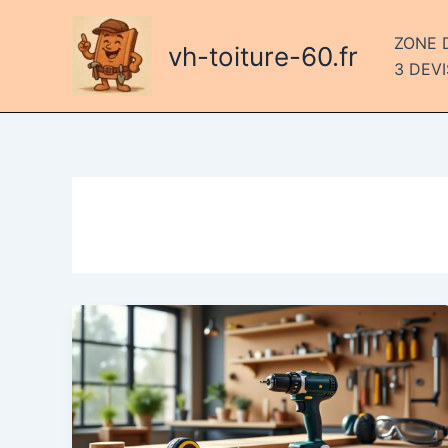
Aller
au
ZONE 
vh-toiture-60.fr
contenu
3 DEVI