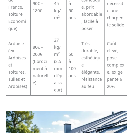
90€ –
45
à
nécessit
France,
e, prix
180€
kg/
50
e une
Toiture
abordable
m²
ans
charpen
Économi
, facile à
te solide
que)
poser
27
Ardoise
Très
Coût
80€ –
kg/
(ex :
durable,
élevé,
200€
m²
50
Ardoises
esthétiqu
pose
(fibroci
(3.5
à
et
e
complex
ment à
mm
100
Toitures,
élégante,
e, exige
naturell
d’ép
ans
Tuiles et
résistance
pente ≥
e)
aiss
Ardoises)
au feu
20%
eur)