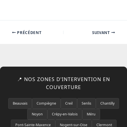
PRÉCÉDENT
SUIVANT
📍 NOS ZONES D'INTERVENTION EN
COUVERTURE
Beauvais
Compiègne
Creil
Senlis
Chantilly
Noyon
Crépy-en-Valois
Méru
Pont-Sainte-Maxence
Nogent-sur-Oise
Clermont