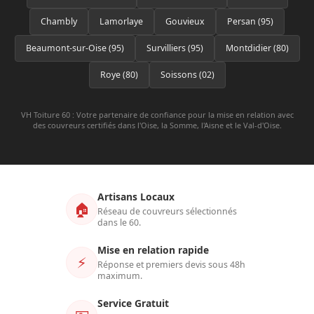
Chambly
Lamorlaye
Gouvieux
Persan (95)
Beaumont-sur-Oise (95)
Survilliers (95)
Montdidier (80)
Roye (80)
Soissons (02)
VH Toiture 60 : Votre partenaire de confiance pour la mise en relation avec
des couvreurs certifiés dans l'Oise, la Somme, l'Aisne et le Val-d'Oise.
Artisans Locaux
🏠
Réseau de couvreurs sélectionnés
dans le 60.
Mise en relation rapide
⚡
Réponse et premiers devis sous 48h
maximum.
Service Gratuit