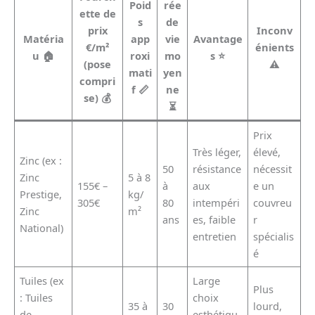
Poid
rée
ette de
s
de
prix
Inconv
Matéria
app
vie
Avantage
€/m²
énients
u 🏠
roxi
mo
s ⭐
(pose
⚠️
mati
yen
compri
f 📏
ne
se) 💰
⏳
Prix
Très léger,
élevé,
Zinc (ex :
50
résistance
nécessit
Zinc
5 à 8
155€ –
à
aux
e un
Prestige,
kg/
305€
80
intempéri
couvreu
Zinc
m²
ans
es, faible
r
National)
entretien
spécialis
é
Tuiles (ex
Large
Plus
: Tuiles
choix
35 à
30
lourd,
de
esthétiqu