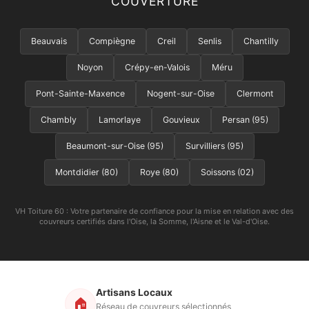
COUVERTURE
Beauvais
Compiègne
Creil
Senlis
Chantilly
Noyon
Crépy-en-Valois
Méru
Pont-Sainte-Maxence
Nogent-sur-Oise
Clermont
Chambly
Lamorlaye
Gouvieux
Persan (95)
Beaumont-sur-Oise (95)
Survilliers (95)
Montdidier (80)
Roye (80)
Soissons (02)
VH Toiture 60 : Votre partenaire de confiance pour la mise en relation avec des
couvreurs certifiés dans l'Oise, la Somme, l'Aisne et le Val-d'Oise.
Artisans Locaux
🏠
Réseau de couvreurs sélectionnés