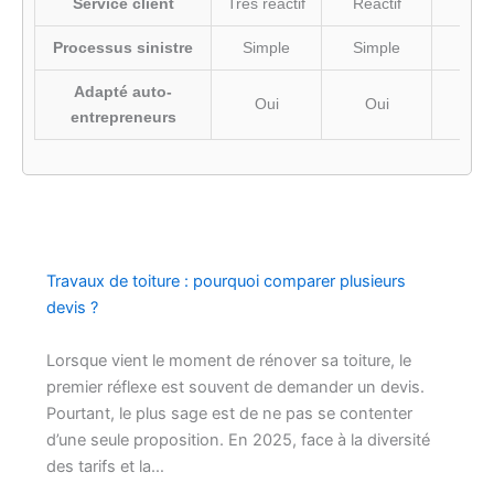
Service client
Très réactif
Réactif
Corr
Processus sinistre
Simple
Simple
Moy
Adapté auto-
Oui
Oui
Ou
entrepreneurs
Travaux de toiture : pourquoi comparer plusieurs
devis ?
Lorsque vient le moment de rénover sa toiture, le
premier réflexe est souvent de demander un devis.
Pourtant, le plus sage est de ne pas se contenter
d’une seule proposition. En 2025, face à la diversité
des tarifs et la…