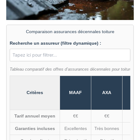
Comparaison assurances décennales toiture
Recherche un assureur (filtre dynamique) :
Tableau comparatif des offres d’assurances décennales pour toiture selon
Critères
MAAF
AXA
MA
Tarif annuel moyen
€€
€€
€
Garanties incluses
Excellentes
Très bonnes
Bon