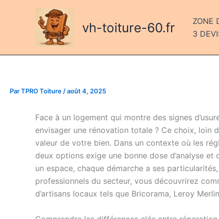
Aller
au
ZONE 
vh-toiture-60.fr
contenu
3 DEVI
Par
TPRO Toiture
/
août 4, 2025
Face à un logement qui montre des signes d’usure,
envisager une rénovation totale ? Ce choix, loin d’
valeur de votre bien. Dans un contexte où les rég
deux options exige une bonne dose d’analyse et d’
un espace, chaque démarche a ses particularités, 
professionnels du secteur, vous découvrirez comme
d’artisans locaux tels que Bricorama, Leroy Merlin 
Comprendre les différences clés entre réparation