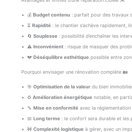
Avantages et limites d’une réparation ciblée ✂️
💰
Budget contenu
: parfait pour des travaux 
⏳
Rapidité
: le chantier s’achève rapidement, li
🔄
Souplesse
: possibilité d’enchaîner les inte
⚠️
Inconvénient
: risque de masquer des problè
💔
Déséquilibre esthétique
possible entre zone
Pourquoi envisager une rénovation complète 🏡
🎯
Optimisation de la valeur
du bien immobilier
♻️
Amélioration énergétique
notable, en particu
🔧
Mise en conformité
avec la réglementation 
📅
Long terme
: le confort sera durable et les
🚧
Complexité logistique
à gérer, avec un impac