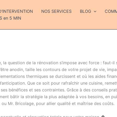
D’INTERVENTION
NOS SERVICES
BLOG
COMME
S en 5 MIN
 la question de la rénovation s’impose avec force : faut-il
être anodin, taille les contours de votre projet de vie, impa
lementations thermiques se durcissent et où les aides finan
anticipation. Que ce soit pour rafraîchir une cuisine, remet
ses bénéfices et ses contraintes. Grâce à des conseils prat
nt bâtir la stratégie la plus adaptée à vos besoins, en pu
ou Mr. Bricolage, pour allier qualité et maîtrise des coûts.
 ponctuelle et rénovation totale pour votre maison 🏠