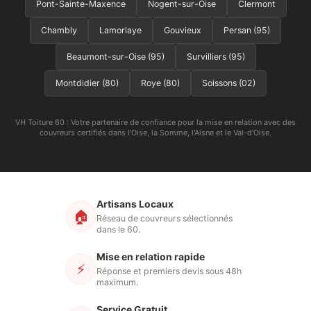
Pont-Sainte-Maxence
Nogent-sur-Oise
Clermont
Chambly
Lamorlaye
Gouvieux
Persan (95)
Beaumont-sur-Oise (95)
Survilliers (95)
Montdidier (80)
Roye (80)
Soissons (02)
VH Toiture 60 : Votre partenaire de confiance pour la mise en relation avec des
couvreurs certifiés dans l'Oise, la Somme, l'Aisne et le Val-d'Oise.
Artisans Locaux
🏠
Réseau de couvreurs sélectionnés
dans le 60.
Mise en relation rapide
⚡
Réponse et premiers devis sous 48h
maximum.
Service Gratuit