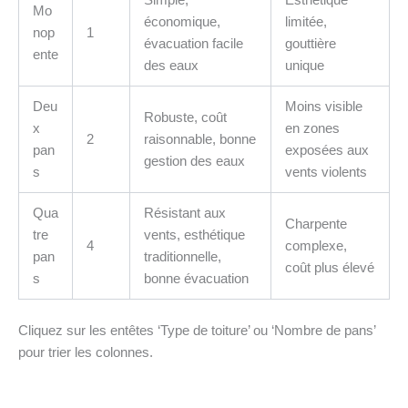
Simple,
Esthétique
Mo
économique,
limitée,
nop
1
évacuation facile
gouttière
ente
des eaux
unique
Deu
Moins visible
Robuste, coût
x
en zones
2
raisonnable, bonne
pan
exposées aux
gestion des eaux
s
vents violents
Qua
Résistant aux
Charpente
tre
vents, esthétique
4
complexe,
pan
traditionnelle,
coût plus élevé
s
bonne évacuation
Cliquez sur les entêtes ‘Type de toiture’ ou ‘Nombre de pans’
pour trier les colonnes.