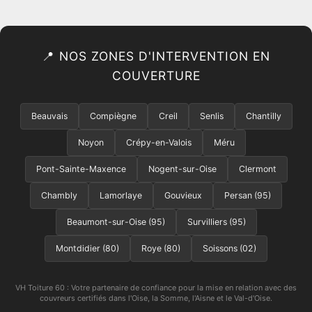
📍 NOS ZONES D'INTERVENTION EN
COUVERTURE
Beauvais
Compiègne
Creil
Senlis
Chantilly
Noyon
Crépy-en-Valois
Méru
Pont-Sainte-Maxence
Nogent-sur-Oise
Clermont
Chambly
Lamorlaye
Gouvieux
Persan (95)
Beaumont-sur-Oise (95)
Survilliers (95)
Montdidier (80)
Roye (80)
Soissons (02)
VH Toiture 60 : Votre partenaire de confiance pour la mise en relation avec des
couvreurs certifiés dans l'Oise, la Somme, l'Aisne et le Val-d'Oise.