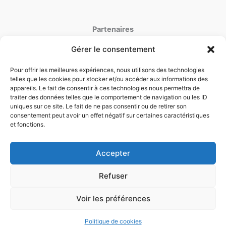
Partenaires
Gérer le consentement
latoiturepro.fr
couverture-jdujardin.fr
Pour offrir les meilleures expériences, nous utilisons des technologies
telles que les cookies pour stocker et/ou accéder aux informations des
appareils. Le fait de consentir à ces technologies nous permettra de
traiter des données telles que le comportement de navigation ou les ID
Mentions Legales
uniques sur ce site. Le fait de ne pas consentir ou de retirer son
Politique de cookies
consentement peut avoir un effet négatif sur certaines caractéristiques
et fonctions.
Politique de confidentialité
Conditions générales d'utilisation
Conditions generales de ventes
Accepter
Projet Toiture ?
Refuser
Comparez 3 couvreurs dans
l'Oise.
Voir les préférences
Copyright © 2026 vh-toiture-60.fr |
Cliquez ici (Gratuit)
Politique de cookies